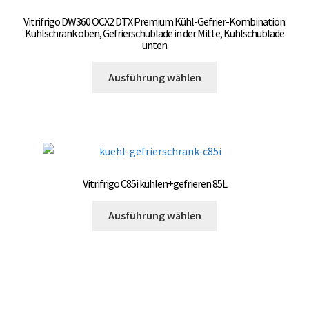
Vitrifrigo DW360 OCX2 DTX Premium Kühl-Gefrier-Kombination:
Kühlschrank oben, Gefrierschublade in der Mitte, Kühlschublade
unten
Dieses
Ausführung wählen
Produkt
weist
mehrere
Varianten
auf.
Die
Vitrifrigo C85i kühlen+gefrieren 85L
Optionen
können
Dieses
Ausführung wählen
auf
Produkt
der
weist
Produktseite
mehrere
gewählt
Varianten
werden
auf.