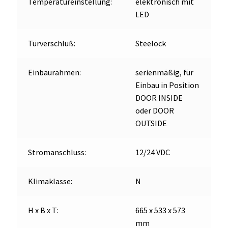
Temperatureinstellung:
elektronisch mit
LED
Türverschluß:
Steelock
Einbaurahmen:
serienmäßig, für
Einbau in Position
DOOR INSIDE
oder DOOR
OUTSIDE
Stromanschluss:
12/24 VDC
Klimaklasse:
N
H x B x T:
665 x 533 x 573
mm