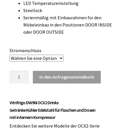
LED Temperatureinstellung
OCX 2 Serie
Steellock
Serienmäßig mit Einbaurahmen für den
Geräte Optionen
Möbeleinbau in den Positionen DOOR INSIDE
oder DOOR OUTSIDE
FAQ´s zur Website
Wissenswertes
Stromanschluss
Konfigurator
Vitrifrigo
In den Anfragesammelkorb
Kontakt
DW90i
OCX2
Drinks
Vitrifrigo DW90i OCX2 Drinks
Getränke
Kühler
Getränke Kühler Edelstahl für Flaschen und Dosen
Edelstahl
mit internem Kompressor
Menge
Entdecken Sie weitere Modelle der OCX2-Serie