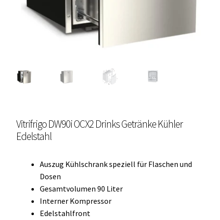
Unterme
Einbau Kühlmöbel, externer Kompressor, Front:
öffnen
schwarz, lichtgrau
Getränke Kühler
Kühl- Gefrierkombinationen
weiße Kühl- Gefrierkombinationen
Vitrifrigo DW90i OCX2 Drinks Getränke Kühler
Weinkühlschränke
Edelstahl
Eiswürfelbereiter
Auszug Kühlschrank speziell für Flaschen und
Kühlkassetten
Dosen
Gesamtvolumen 90 Liter
Kühl-/ Gefrierboxen tragbar
Interner Kompressor
Edelstahlfront