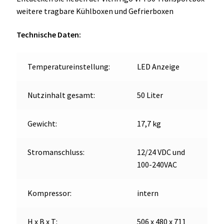
mit
weitere tragbare Kühlboxen und Gefrierboxen
Tragebügel
und
Technische Daten:
Rollen
Menge
Temperatureinstellung:
LED Anzeige
Nutzinhalt gesamt:
50 Liter
Gewicht:
17,7 kg
Stromanschluss:
12/24 VDC und
100-240VAC
Kompressor:
intern
H x B x T:
506 x 480 x 711