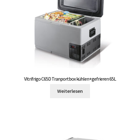
Vitrifrigo C65D Tranportbox kühlen+gefrieren 65L
Weiterlesen