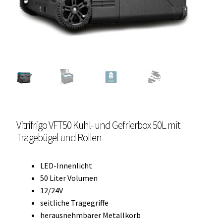
Unterme
Einbau Kühlmöbel, externer Kompressor, Front:
öffnen
schwarz, lichtgrau
Getränke Kühler
Kühl- Gefrierkombinationen
weiße Kühl- Gefrierkombinationen
Vitrifrigo VFT50 Kühl- und Gefrierbox 50L mit
Weinkühlschränke
Tragebügel und Rollen
Eiswürfelbereiter
LED-Innenlicht
Kühlkassetten
50 Liter Volumen
12/24V
Kühl-/ Gefrierboxen tragbar
seitliche Tragegriffe
herausnehmbarer Metallkorb