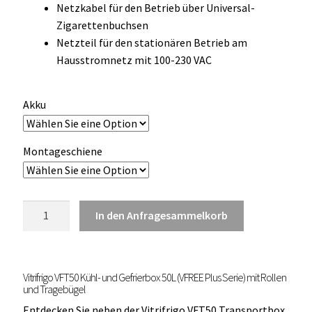
Netzkabel für den Betrieb über Universal-
OCX 2 Serie
Zigarettenbuchsen
Netzteil für den stationären Betrieb am
Geräte Optionen
Hausstromnetz mit 100-230 VAC
FAQ´s zur Website
Akku
Wissenswertes
Montageschiene
Konfigurator
Kontakt
Vitrifrigo
In den Anfragesammelkorb
VFT50
Kühl-
und
Vitrifrigo VFT50 Kühl- und Gefrierbox 50L (VFREE Plus Serie) mit Rollen
Gefrierbox
und Tragebügel
50L
Entdecken Sie neben der Vitrifrigo VFT50 Transportbox