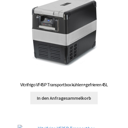
Vitrifrigo VF45P Transportbox kühlen+gefrieren 45L
In den Anfragesammelkorb