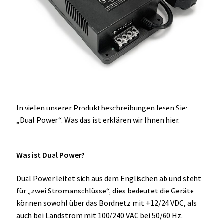
Unterme
Einbau Kühlmöbel, externer Kompressor, Front:
öffnen
schwarz, lichtgrau
Getränke Kühler
Kühl- Gefrierkombinationen
weiße Kühl- Gefrierkombinationen
In vielen unserer Produktbeschreibungen lesen Sie:
„Dual Power“. Was das ist erklären wir Ihnen hier.
Weinkühlschränke
Eiswürfelbereiter
Was ist Dual Power?
Kühlkassetten
Dual Power leitet sich aus dem Englischen ab und steht
für „zwei Stromanschlüsse“, dies bedeutet die Geräte
Kühl-/ Gefrierboxen tragbar
können sowohl über das Bordnetz mit +12/24 VDC, als
auch bei Landstrom mit 100/240 VAC bei 50/60 Hz.