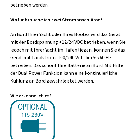
OCX 2 Serie
betrieben werden.
Wofür brauche ich zwei Stromanschlüsse?
Geräte Optionen
An Bord Ihrer Yacht oder Ihres Bootes wird das Gerät
FAQ´s zur Website
mit der Bordspannung +12/24 VDC betrieben, wenn Sie
jedoch mit Ihrer Yacht im Hafen liegen, können Sie das
Wissenswertes
Gerät mit Landstrom, 100/240 Volt bei 50/60 Hz.
betreiben. Das schont Ihre Batterie an Bord. Mit Hilfe
Konfigurator
der Dual Power Funktion kann eine kontinuierliche
Kühlung an Bord gewährleistet werden.
Kontakt
Wie erkenne ich es?